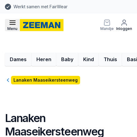
Werkt samen met FairWear
Menu
Mandje
Inloggen
Dames
Heren
Baby
Kind
Thuis
Bas
Terug
Lanaken Maaseikersteenweg
Lanaken
Maaseikersteenweg