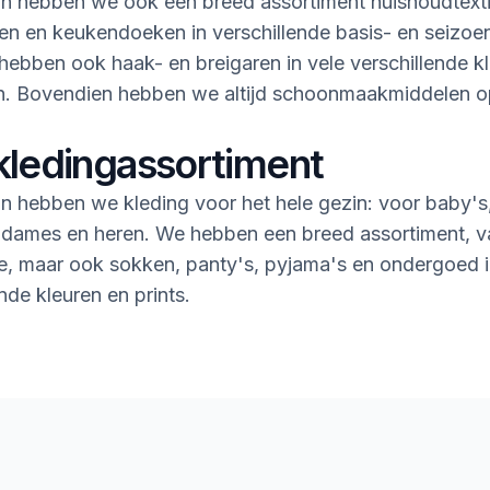
n hebben we ook een breed assortiment huishoudtextie
n en keukendoeken in verschillende basis- en seizoe
ebben ook haak- en breigaren in vele verschillende k
en. Bovendien hebben we altijd schoonmaakmiddelen 
kledingassortiment
n hebben we kleding voor het hele gezin: voor baby's
 dames en heren. We hebben een breed assortiment, v
rie, maar ook sokken, panty's, pyjama's en ondergoed i
nde kleuren en prints.