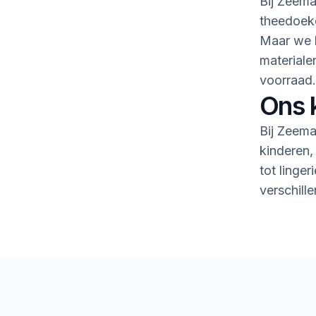
Bij Zeema
theedoeke
Maar we h
material
voorraad.
Ons 
Bij Zeema
kinderen,
tot linge
verschille