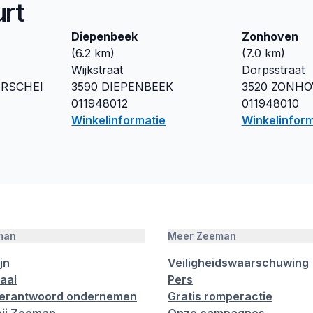
urt
Diepenbeek
Zonhoven
(
6.2
km)
(
7.0
km)
Wijkstraat
Dorpsstraat
RSCHEI
3590
DIEPENBEEK
3520
ZONHO
011948012
011948010
Winkelinformatie
Winkelinform
man
Meer Zeeman
jn
Veiligheidswaarschuwing
aal
Pers
verantwoord ondernemen
Gratis romperactie