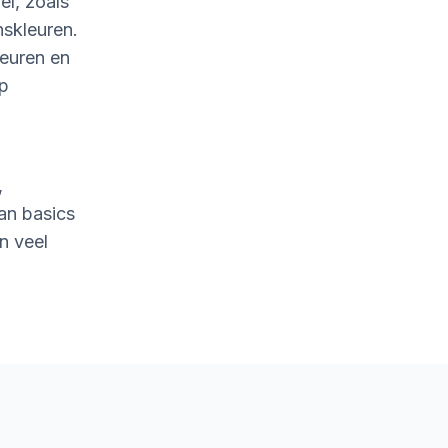
l, zoals
nskleuren.
leuren en
op
,
an basics
n veel