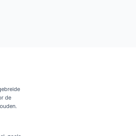
gebreide
or de
houden.