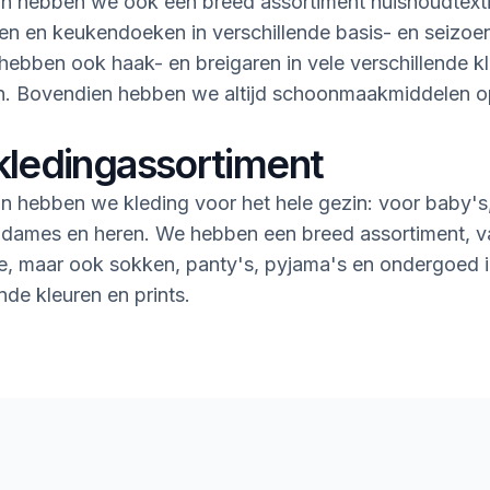
n hebben we ook een breed assortiment huishoudtextie
n en keukendoeken in verschillende basis- en seizoe
ebben ook haak- en breigaren in vele verschillende k
en. Bovendien hebben we altijd schoonmaakmiddelen 
kledingassortiment
n hebben we kleding voor het hele gezin: voor baby's
 dames en heren. We hebben een breed assortiment, v
rie, maar ook sokken, panty's, pyjama's en ondergoed i
nde kleuren en prints.