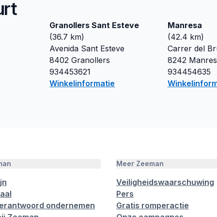
urt
Granollers Sant Esteve
Manresa
(
36.7
km)
(
42.4
km)
Avenida Sant Esteve
Carrer del B
8402
Granollers
8242
Manres
934453621
934454635
Winkelinformatie
Winkelinform
man
Meer Zeeman
jn
Veiligheidswaarschuwing
aal
Pers
verantwoord ondernemen
Gratis romperactie