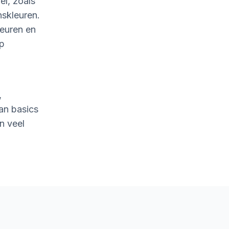
l, zoals
nskleuren.
leuren en
op
,
an basics
n veel