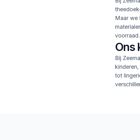
Bij Zeema
theedoeke
Maar we h
material
voorraad.
Ons 
Bij Zeema
kinderen,
tot linge
verschille