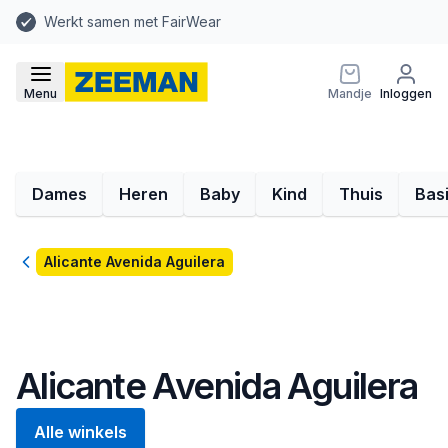
Werkt samen met FairWear
Menu
Mandje
Inloggen
Dames
Heren
Baby
Kind
Thuis
Bas
Terug
Alicante Avenida Aguilera
Alicante Avenida Aguilera
Alle winkels