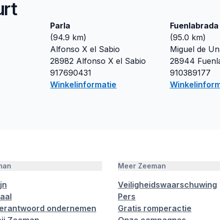
urt
Parla
Fuenlabrada
(
94.9
km)
(
95.0
km)
Alfonso X el Sabio
Miguel de U
28982
Alfonso X el Sabio
28944
Fuenl
917690431
910389177
Winkelinformatie
Winkelinform
man
Meer Zeeman
jn
Veiligheidswaarschuwing
aal
Pers
verantwoord ondernemen
Gratis romperactie