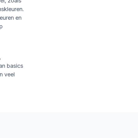
l, zoals
nskleuren.
leuren en
op
,
an basics
n veel