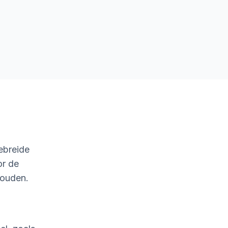
ebreide
or de
houden.