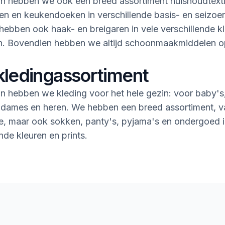
n hebben we ook een breed assortiment huishoudtextie
n en keukendoeken in verschillende basis- en seizoe
ebben ook haak- en breigaren in vele verschillende k
en. Bovendien hebben we altijd schoonmaakmiddelen 
kledingassortiment
n hebben we kleding voor het hele gezin: voor baby's
 dames en heren. We hebben een breed assortiment, v
rie, maar ook sokken, panty's, pyjama's en ondergoed i
nde kleuren en prints.