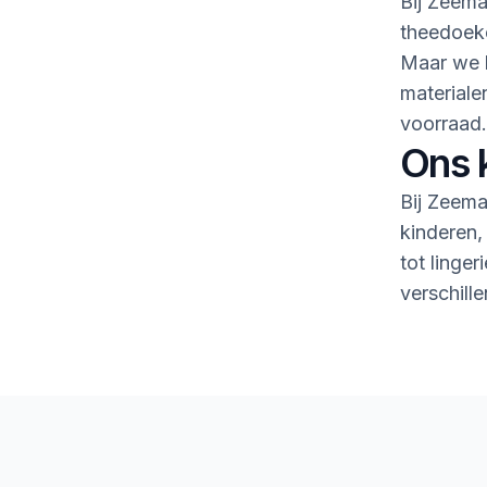
Bij Zeema
theedoeke
Maar we h
material
voorraad.
Ons 
Bij Zeema
kinderen,
tot linge
verschille