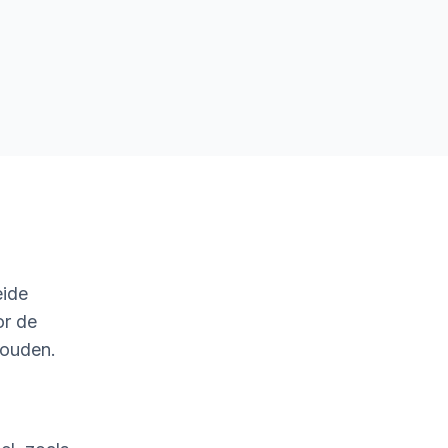
eide
or de
houden.