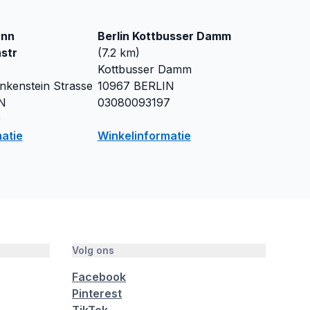
ann
Berlin Kottbusser Damm
str
(
7.2
km)
Kottbusser Damm
kenstein Strasse
10967
BERLIN
N
03080093197
9
atie
Winkelinformatie
Volg ons
Facebook
Pinterest