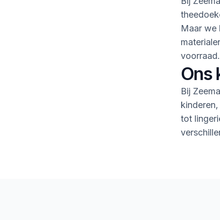
Bij Zeema
theedoeke
Maar we h
material
voorraad.
Ons 
Bij Zeema
kinderen,
tot linge
verschille