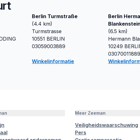
urt
Berlin Turmstraße
Berlin Herm
(
4.4
km)
Blankenstein
Turmstrasse
(
6.5
km)
DDING
10551
BERLIN
Hermann Blan
03059003889
10249
BERLI
0307001188
Winkelinformatie
Winkelinform
man
Meer Zeeman
jn
Veiligheidswaarschuwing
aal
Pers