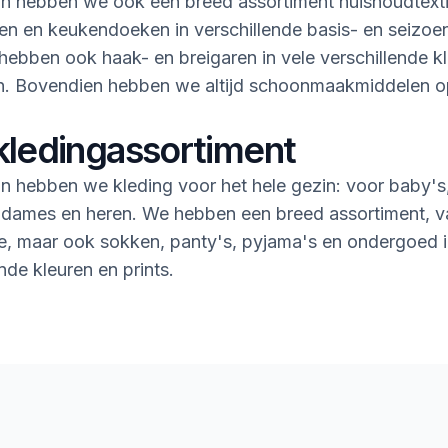
n hebben we ook een breed assortiment huishoudtextie
n en keukendoeken in verschillende basis- en seizoe
ebben ook haak- en breigaren in vele verschillende k
en. Bovendien hebben we altijd schoonmaakmiddelen 
kledingassortiment
n hebben we kleding voor het hele gezin: voor baby's
 dames en heren. We hebben een breed assortiment, v
rie, maar ook sokken, panty's, pyjama's en ondergoed i
nde kleuren en prints.