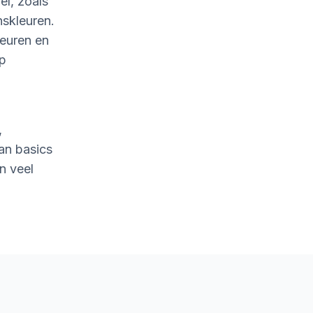
l, zoals
nskleuren.
leuren en
op
,
an basics
n veel