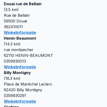
Douai rue de Bellain
(
3.5
km)
Rue de Bellain
59500
Douai
362410011
Winkelinformatie
Henin-Beaumont
(
14.3
km)
rue montpecher
62110
HENIN-BEAUMONT
0359930013
Winkelinformatie
Billy Montigny
(
16.3
km)
Place de Maréchal Leclerc
62420
Billy Montigny
0359930291
Winkelinformatie