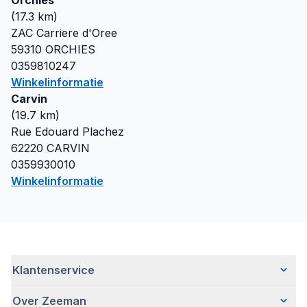
Orchies
(
17.3
km)
ZAC Carriere d'Oree
59310
ORCHIES
0359810247
Winkelinformatie
Carvin
(
19.7
km)
Rue Edouard Plachez
62220
CARVIN
0359930010
Winkelinformatie
Klantenservice
Over Zeeman
Veelgestelde vragen