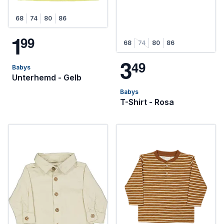
68
74
80
86
1
9
9
68
74
80
86
3
4
9
Babys
Unterhemd - Gelb
Babys
T-Shirt - Rosa