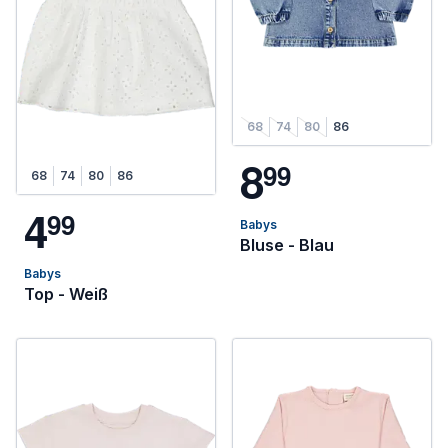
68
74
80
86
8
9
9
68
74
80
86
4
9
9
Babys
Bluse - Blau
Babys
Top - Weiß