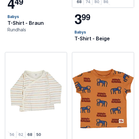
4
4
9
68
74
80
86
3
9
9
Babys
T-Shirt - Braun
Rundhals
Babys
T-Shirt - Beige
56
62
68
50