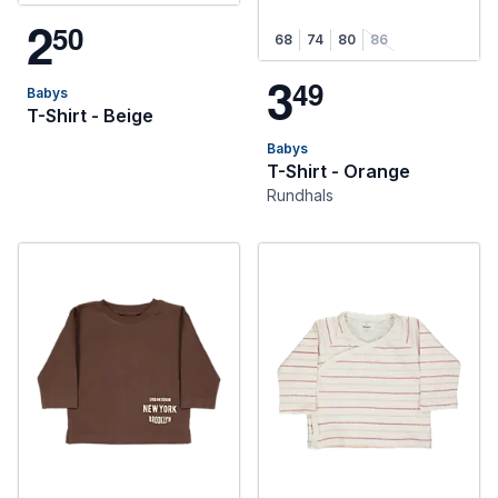
2
5
0
68
74
80
86
3
4
9
Babys
T-Shirt - Beige
Babys
T-Shirt - Orange
Rundhals