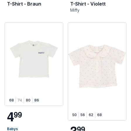
T-Shirt - Braun
T-Shirt - Violett
Miffy
68
74
80
86
4
9
9
50
56
62
68
3
9
9
Babys