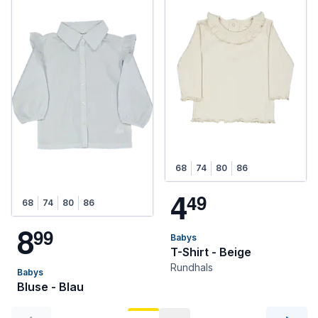
68
74
80
86
4
4
9
68
74
80
86
8
9
9
Babys
T-Shirt - Beige
Rundhals
Babys
Bluse - Blau