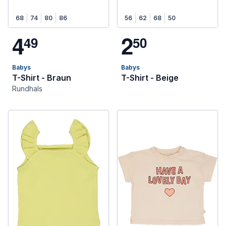
68
74
80
86
56
62
68
50
4
2
4
9
5
0
Babys
Babys
T-Shirt - Braun
T-Shirt - Beige
Rundhals