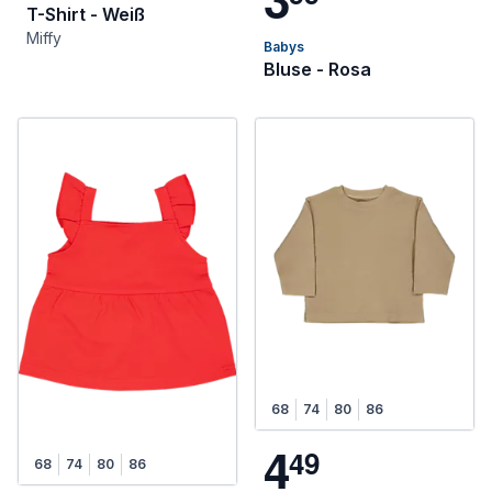
T-Shirt - Weiß
Miffy
Babys
Bluse - Rosa
68
74
80
86
4
4
9
68
74
80
86