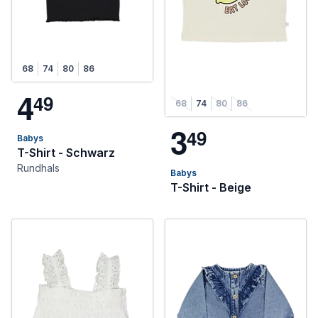
68
74
80
86
4
4
9
68
74
80
86
3
4
9
Babys
T-Shirt - Schwarz
Rundhals
Babys
T-Shirt - Beige