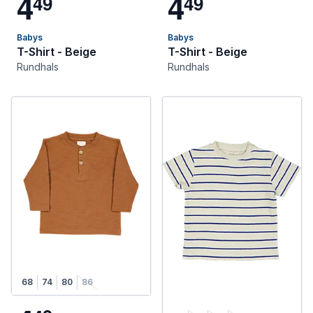
4
4
4
9
4
9
Babys
Babys
T-Shirt - Beige
T-Shirt - Beige
Rundhals
Rundhals
68
74
80
86