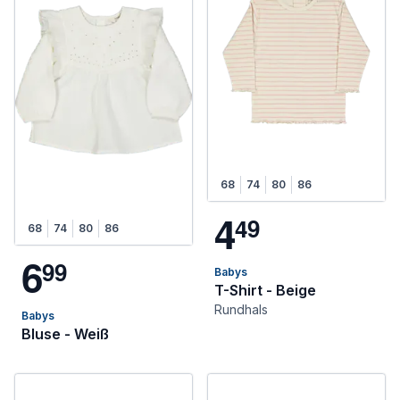
68
74
80
86
4
4
9
68
74
80
86
6
9
9
Babys
T-Shirt - Beige
Rundhals
Babys
Bluse - Weiß