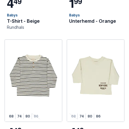
4
1
4
9
9
9
Babys
Babys
T-Shirt - Beige
Unterhemd - Orange
Rundhals
68
74
80
86
68
74
80
86