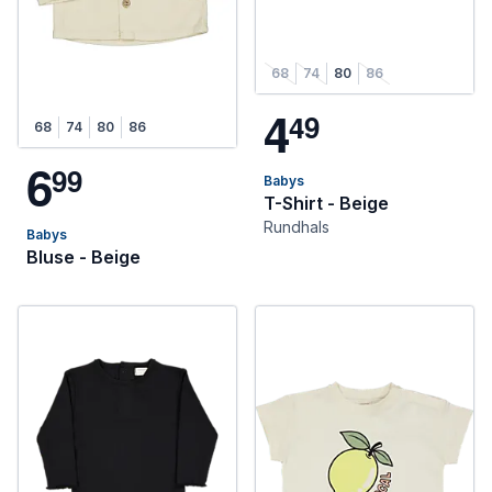
68
74
80
86
4
4
9
68
74
80
86
6
9
9
Babys
T-Shirt - Beige
Rundhals
Babys
Bluse - Beige