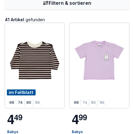
Filtern & sortieren
41 Artikel
gefunden
im Faltblatt
68
74
80
86
68
74
80
86
4
4
4
9
9
9
Babys
Babys