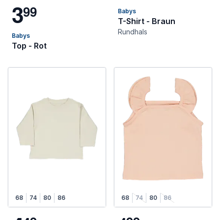
3
9
9
Babys
T-Shirt - Braun
Rundhals
Babys
Top - Rot
68
74
80
86
68
74
80
86