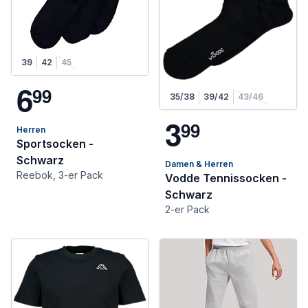
39
42
45
6
9
9
35/38
39/42
43/46
3
9
9
Herren
Sportsocken -
Schwarz
Damen & Herren
Reebok, 3-er Pack
Vodde Tennissocken -
Schwarz
2-er Pack