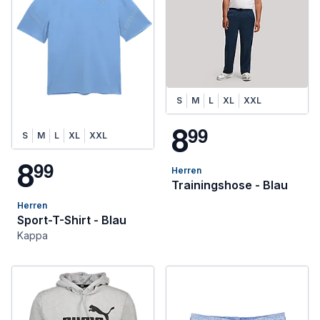
S
M
L
XL
XXL
8
9
9
S
M
L
XL
XXL
8
9
9
Herren
Trainingshose - Blau
Herren
Sport-T-Shirt - Blau
Kappa