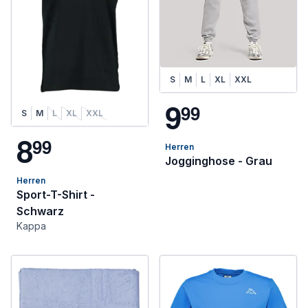
S
M
L
XL
XXL
9
9
9
S
M
L
XL
XXL
8
9
9
Herren
Jogginghose - Grau
Herren
Sport-T-Shirt -
Schwarz
Kappa