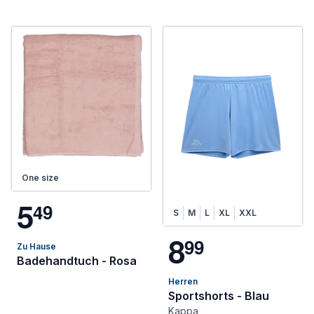
One size
5
4
9
S
M
L
XL
XXL
8
9
9
Zu Hause
Badehandtuch - Rosa
Herren
Sportshorts - Blau
Kappa