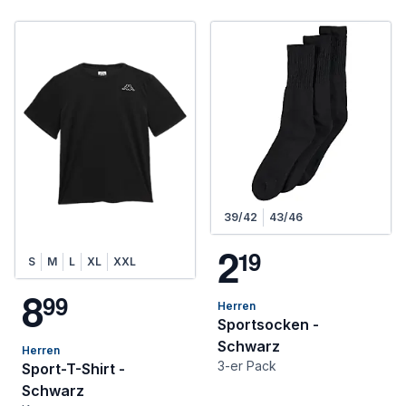
39/42
43/46
2
1
9
S
M
L
XL
XXL
8
9
9
Herren
Sportsocken -
Schwarz
Herren
3-er Pack
Sport-T-Shirt -
Schwarz