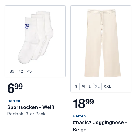
39
42
45
6
9
9
S
M
L
XL
XXL
1
8
9
9
Herren
Sportsocken - Weiß
Reebok, 3-er Pack
Herren
#basicz Jogginghose -
Beige