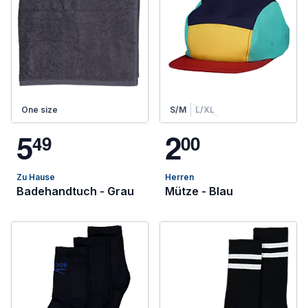
One size
S/M
L/XL
5
2
4
9
0
0
Zu Hause
Herren
Badehandtuch - Grau
Mütze - Blau