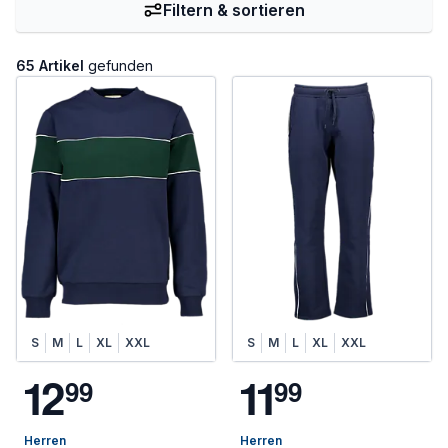
Filtern & sortieren
65 Artikel
gefunden
S
M
L
XL
XXL
S
M
L
XL
XXL
1
2
1
1
9
9
9
9
Herren
Herren