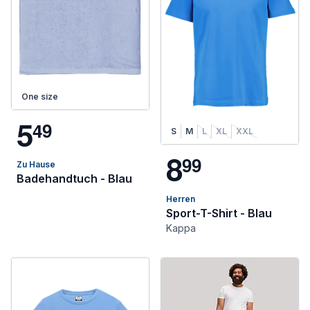
One size
5
4
9
S
M
L
XL
XXL
8
9
9
Zu Hause
Badehandtuch - Blau
Herren
Sport-T-Shirt - Blau
Kappa