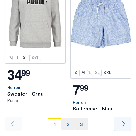
M
L
XL
XXL
3
4
9
9
S
M
L
XL
XXL
7
9
9
Herren
Sweater - Grau
Puma
Herren
Badehose - Blau
1
2
3