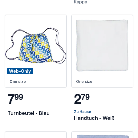
Kappa
Web-Only
One size
One size
7
2
9
9
7
9
Zu Hause
Turnbeutel - Blau
Handtuch - Weiß