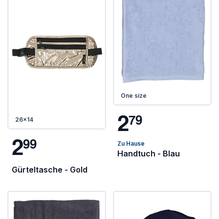
One size
2
7
9
26x14
2
9
9
Zu Hause
Handtuch - Blau
Gürteltasche - Gold