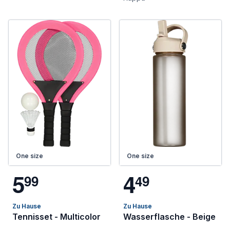
One size
One size
5
4
9
9
4
9
Zu Hause
Zu Hause
Tennisset - Multicolor
Wasserflasche - Beige