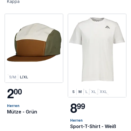
Kappa
S/M
L/XL
2
0
0
S
M
L
XL
XXL
8
9
9
Herren
Mütze - Grün
Herren
Sport-T-Shirt - Weiß