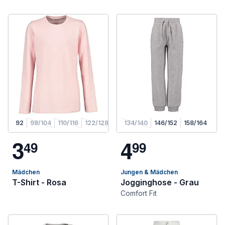
92
98/104
110/116
122/128
134/140
146/152
158/164
3
4
4
9
9
9
Mädchen
Jungen & Mädchen
T-Shirt - Rosa
Jogginghose - Grau
Comfort Fit