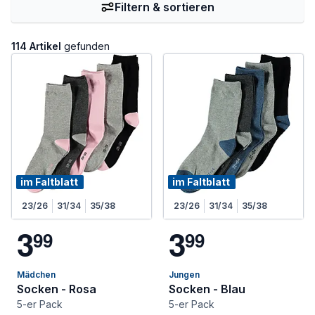
Filtern & sortieren
114 Artikel
gefunden
im Faltblatt
im Faltblatt
23/26
31/34
35/38
23/26
31/34
35/38
3
3
9
9
9
9
Mädchen
Jungen
Socken - Rosa
Socken - Blau
5-er Pack
5-er Pack