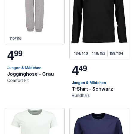
110/116
4
9
9
134/140
146/152
158/164
4
4
9
Jungen & Mädchen
Jogginghose - Grau
Comfort Fit
Jungen & Mädchen
T-Shirt - Schwarz
Rundhals