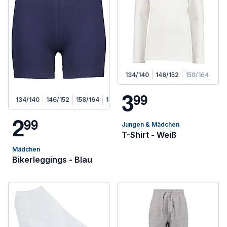
134/140
146/152
158/164
3
9
9
134/140
146/152
158/164
170/176
2
9
9
Jungen & Mädchen
T-Shirt - Weiß
Mädchen
Bikerleggings - Blau