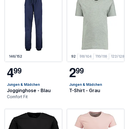
146/152
92
98/104
110/116
122/128
4
2
9
9
9
9
Jungen & Mädchen
Jungen & Mädchen
Jogginghose - Blau
T-Shirt - Grau
Comfort Fit