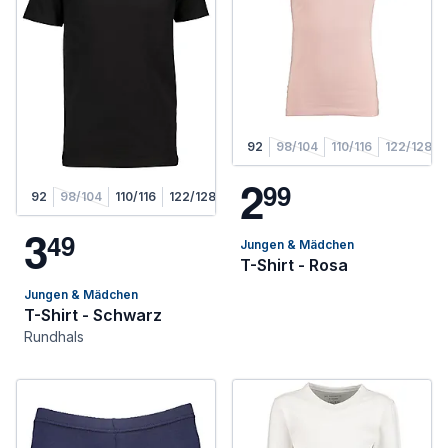
92
98/104
110/116
122/128
2
9
9
92
98/104
110/116
122/128
3
4
9
Jungen & Mädchen
T-Shirt - Rosa
Jungen & Mädchen
T-Shirt - Schwarz
Rundhals