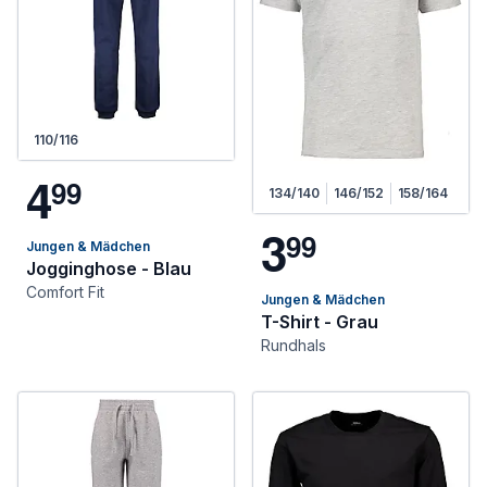
110/116
4
9
9
134/140
146/152
158/164
3
9
9
Jungen & Mädchen
Jogginghose - Blau
Comfort Fit
Jungen & Mädchen
T-Shirt - Grau
Rundhals