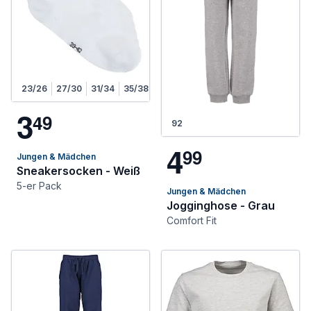
23/26
27/30
31/34
35/38
3
4
9
92
4
9
9
Jungen & Mädchen
Sneakersocken - Weiß
5-er Pack
Jungen & Mädchen
Jogginghose - Grau
Comfort Fit