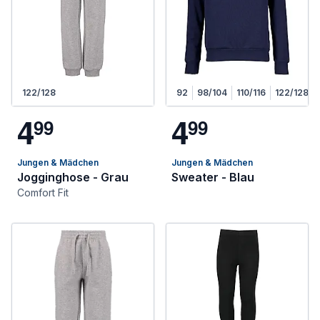
122/128
92
98/104
110/116
122/128
4
4
9
9
9
9
Jungen & Mädchen
Jungen & Mädchen
Jogginghose - Grau
Sweater - Blau
Comfort Fit