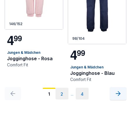
146/152
4
9
9
98/104
4
9
9
Jungen & Mädchen
Jogginghose - Rosa
Comfort Fit
Jungen & Mädchen
Jogginghose - Blau
Comfort Fit
1
2
...
4