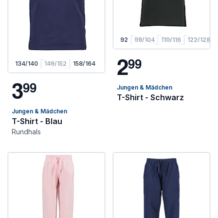
92
98/104
110/116
122/128
2
9
9
134/140
146/152
158/164
3
9
9
Jungen & Mädchen
T-Shirt - Schwarz
Jungen & Mädchen
T-Shirt - Blau
Rundhals