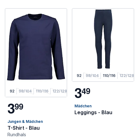
92
98/104
110/116
122/128
3
4
9
92
98/104
110/116
122/128
3
9
9
Mädchen
Leggings - Blau
Jungen & Mädchen
T-Shirt - Blau
Rundhals