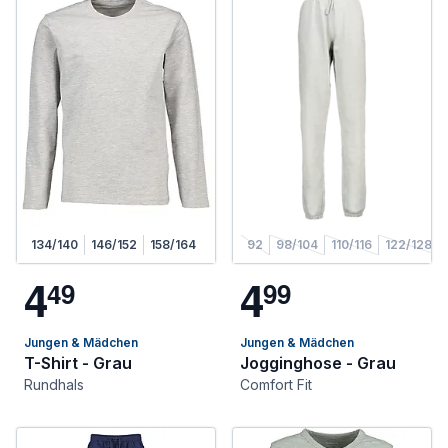
134/140
146/152
158/164
92
98/104
110/116
122/128
4
4
4
9
9
9
Jungen & Mädchen
Jungen & Mädchen
T-Shirt - Grau
Jogginghose - Grau
Rundhals
Comfort Fit