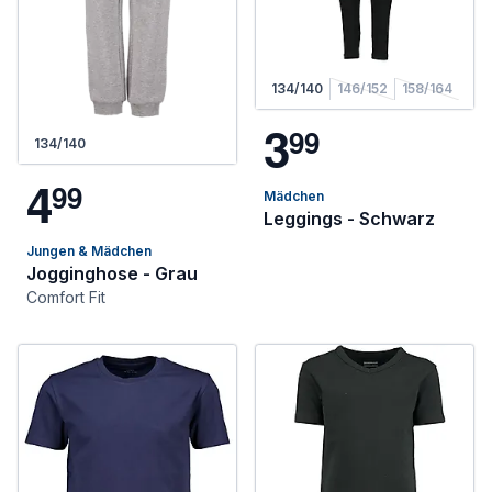
134/140
146/152
158/164
3
9
9
134/140
4
9
9
Mädchen
Leggings - Schwarz
Jungen & Mädchen
Jogginghose - Grau
Comfort Fit