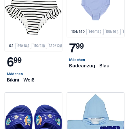
134/140
146/152
158/164
170
7
9
9
92
98/104
110/116
122/128
6
9
9
Mädchen
Badeanzug - Blau
Mädchen
Bikini - Weiß