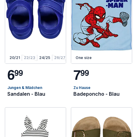
20/21
22/23
24/25
26/27
One size
6
7
9
9
9
9
Jungen & Mädchen
Zu Hause
Sandalen - Blau
Badeponcho - Blau