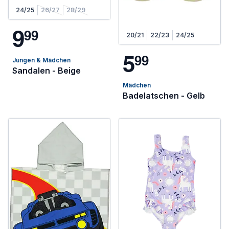
24/25
26/27
28/29
9
9
9
20/21
22/23
24/25
5
9
9
Jungen & Mädchen
Sandalen - Beige
Mädchen
Badelatschen - Gelb