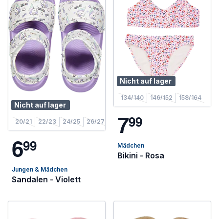
Nicht auf lager
134/140
146/152
158/164
Nicht auf lager
7
9
9
20/21
22/23
24/25
26/27
6
9
9
Mädchen
Bikini - Rosa
Jungen & Mädchen
Sandalen - Violett