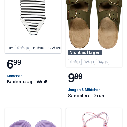
92
98/104
110/116
122/128
Nicht auf lager
6
9
9
30/31
32/33
34/35
9
9
9
Mädchen
Badeanzug - Weiß
Jungen & Mädchen
Sandalen - Grün