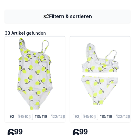
Filtern & sortieren
33 Artikel
gefunden
92
98/104
110/116
122/128
92
98/104
110/116
122/128
6
6
9
9
9
9