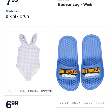
7
Badeanzug - Weiß
Mädchen
Bikini - Grün
92
98/104
110/116
122/128
6
9
9
24/25
26/27
28/29
30/31