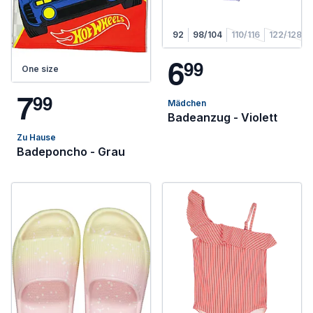
92
98/104
110/116
122/128
6
9
9
One size
7
9
9
Mädchen
Badeanzug - Violett
Zu Hause
Badeponcho - Grau