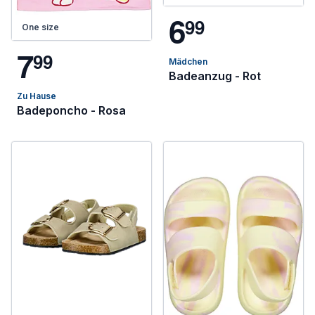
6
9
9
One size
7
9
9
Mädchen
Badeanzug - Rot
Zu Hause
Badeponcho - Rosa