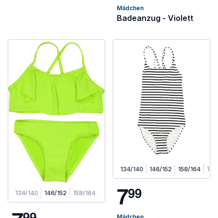
Mädchen
Badeanzug - Violett
134/140
146/152
158/164
170
7
9
9
134/140
146/152
158/164
9
9
Mädchen