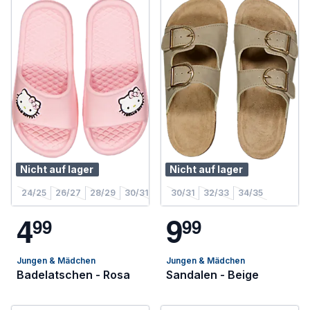
Nicht auf lager
Nicht auf lager
24/25
26/27
28/29
30/31
30/31
32/33
34/35
4
9
9
9
9
9
Jungen & Mädchen
Jungen & Mädchen
Badelatschen - Rosa
Sandalen - Beige