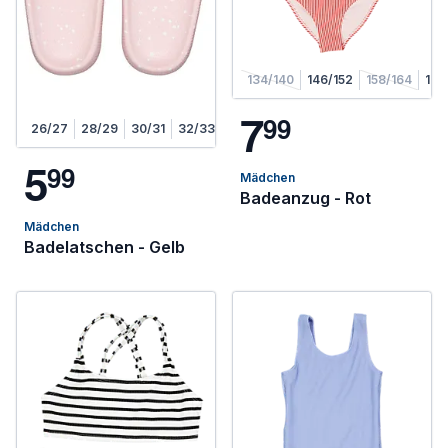
134/140
146/152
158/164
170
7
9
9
26/27
28/29
30/31
32/33
34/35
5
9
9
Mädchen
Badeanzug - Rot
Mädchen
Badelatschen - Gelb