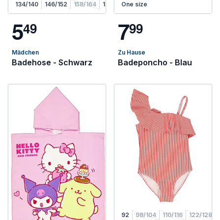
134/140
146/152
158/164
170/176
One size
5
7
4
9
9
9
Mädchen
Zu Hause
Badehose - Schwarz
Badeponcho - Blau
92
98/104
110/116
122/128