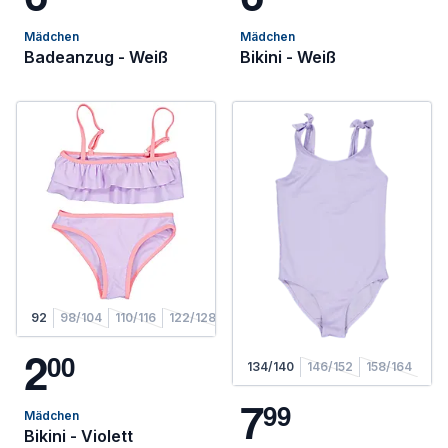
Mädchen
Mädchen
Badeanzug - Weiß
Bikini - Weiß
92
98/104
110/116
122/128
2
0
0
134/140
146/152
158/164
7
9
9
Mädchen
Bikini - Violett