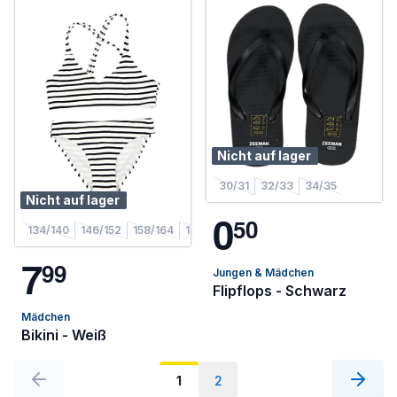
Nicht auf lager
30/31
32/33
34/35
Nicht auf lager
0
5
0
134/140
146/152
158/164
170/176
7
9
9
Jungen & Mädchen
Flipflops - Schwarz
Mädchen
Bikini - Weiß
1
2