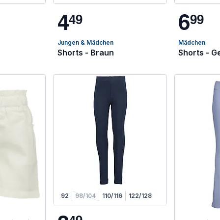
4
6
4
9
9
9
Jungen & Mädchen
Mädchen
Shorts - Braun
Shorts - G
92
98/104
110/116
122/128
4
9