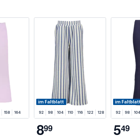
im Faltblatt
im Faltblat
158
164
92
98
104
110
116
122
128
92
98
10
8
5
9
9
4
9