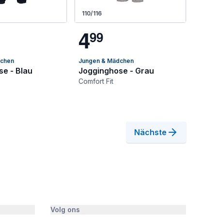
110/116
4
9
9
dchen
Jungen & Mädchen
e - Blau
Jogginghose - Grau
Comfort Fit
Nächste
Volg ons