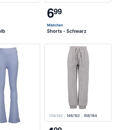
6
9
9
Mädchen
elb
Shorts - Schwarz
134/140
146/152
158/164
9
9