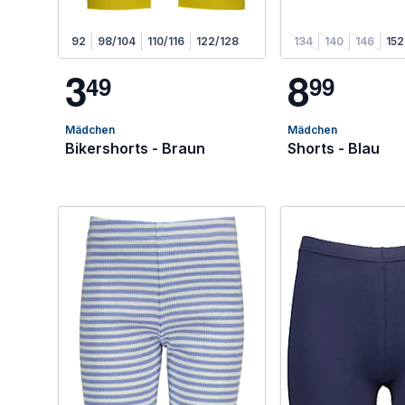
92
98/104
110/116
122/128
134
140
146
152
3
8
4
9
9
9
Mädchen
Mädchen
Bikershorts - Braun
Shorts - Blau