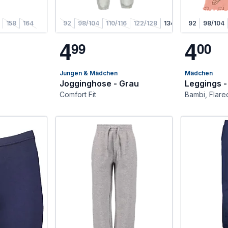
158
164
92
98/104
110/116
122/128
134/140
92
146/152
98/104
1
4
4
9
9
0
0
Jungen & Mädchen
Mädchen
Jogginghose - Grau
Leggings 
Comfort Fit
Bambi, Flare