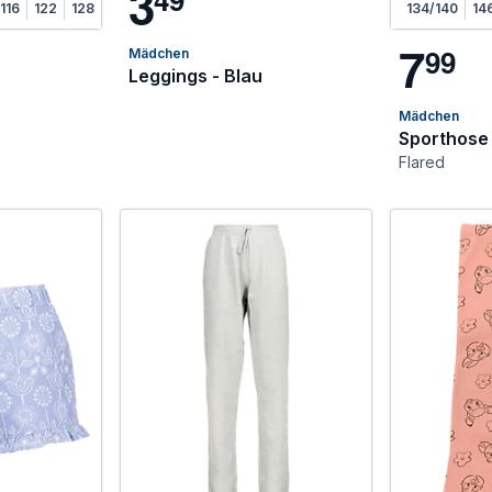
3
116
122
128
134/140
14
7
9
9
Mädchen
Leggings - Blau
Mädchen
Sporthose 
Flared