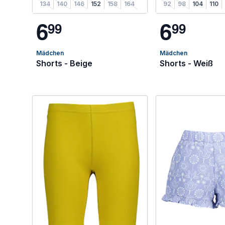
134
140
146
152
158
164
92
98
104
110
6
6
9
9
9
9
Mädchen
Mädchen
Shorts - Beige
Shorts - Weiß