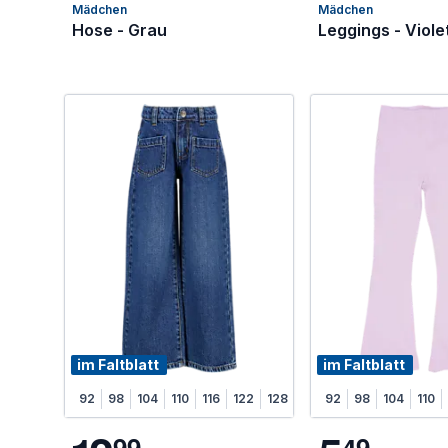
Mädchen
Mädchen
Hose - Grau
Leggings - Viole
im Faltblatt
im Faltblatt
92
98
104
110
116
122
128
92
98
104
110
9
9
4
9