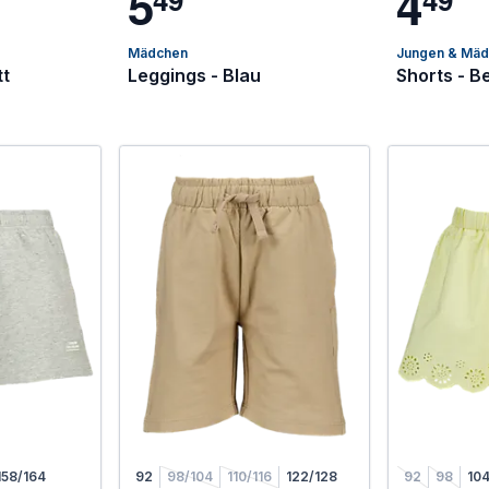
5
4
Mädchen
Jungen & Mä
tt
Leggings - Blau
Shorts - B
158/164
92
98/104
110/116
122/128
92
98
10