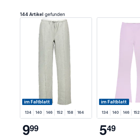
144 Artikel
gefunden
im Faltblatt
im Faltblatt
134
140
146
152
158
164
134
140
146
152
9
5
9
9
4
9