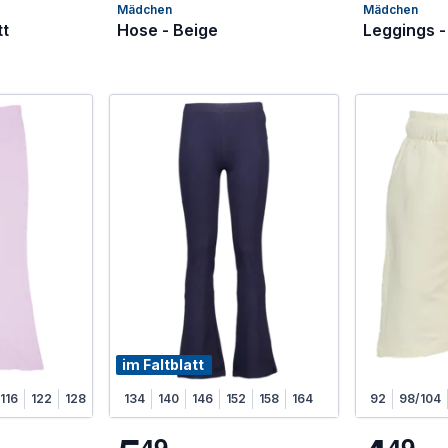
Mädchen
Mädchen
tt
Hose - Beige
Leggings -
im Faltblatt
116
122
128
134
140
146
152
158
164
92
98/104
4
9
4
9