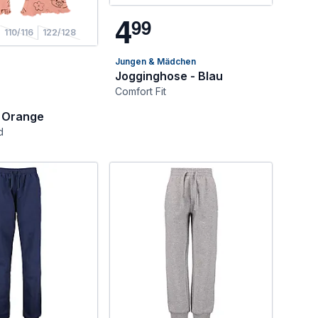
4
9
9
58/164
110/116
170/176
122/128
Jungen & Mädchen
Jogginghose - Blau
Comfort Fit
- Orange
d