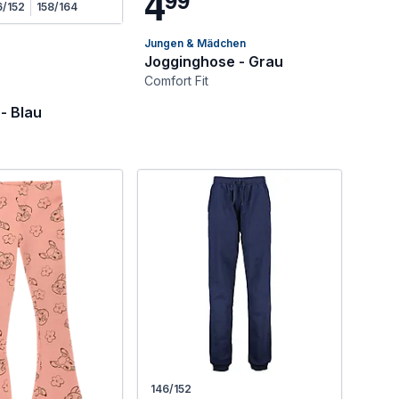
4
6/152
158/164
Jungen & Mädchen
Jogginghose - Grau
Comfort Fit
- Blau
146/152