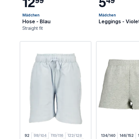
1
2
5
Mädchen
Mädchen
Hose - Blau
Leggings - Viole
Straight fit
92
98/104
110/116
122/128
134/140
146/152