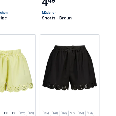
4
dchen
Mädchen
eige
Shorts - Braun
4
110
116
122
128
134
140
146
152
158
164