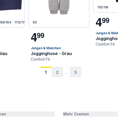
110/116
4
9
9
158/164
170/176
92
4
9
9
Jungen & Mä
Jogginghos
Comfort Fit
Jungen & Mädchen
Blau
Jogginghose - Grau
Comfort Fit
1
2
...
5
man
Mehr Zeeman