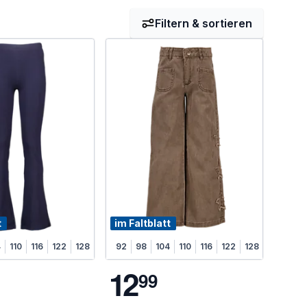
Filtern & sortieren
t
im Faltblatt
4
110
116
122
128
92
98
104
110
116
122
128
1
2
9
9