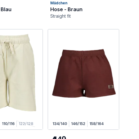
Mädchen
 Blau
Hose - Braun
Straight fit
110/116
122/128
134/140
146/152
158/164
4
9