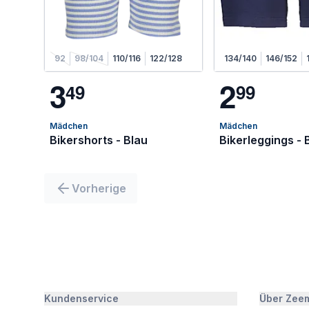
92
98/104
110/116
122/128
134/140
146/152
3
2
4
9
9
9
Mädchen
Mädchen
Bikershorts - Blau
Bikerleggings - 
Vorherige
Kundenservice
Über Zee