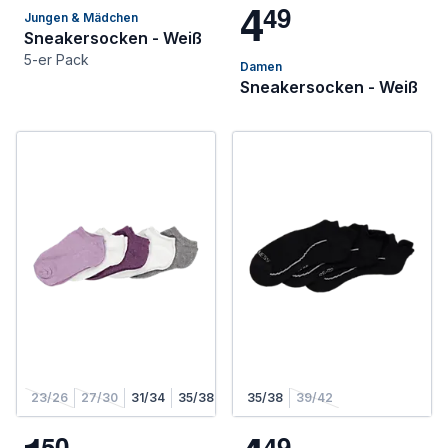
4
4
9
Jungen & Mädchen
Sneakersocken - Weiß
5-er Pack
Damen
Sneakersocken - Weiß
23/26
27/30
31/34
35/38
35/38
39/42
5
0
4
9