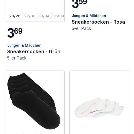
3
5
9
Jungen & Mädchen
23/26
27/30
31/34
35/38
Sneakersocken - Rosa
3
6
9
5-er Pack
Jungen & Mädchen
Sneakersocken - Grün
5-er Pack