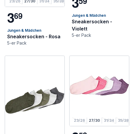
3
5
9
23/26
27/30
31/34
35/38
3
6
9
Jungen & Mädchen
Sneakersocken -
Violett
Jungen & Mädchen
5-er Pack
Sneakersocken - Rosa
5-er Pack
23/26
27/30
31/34
35/38