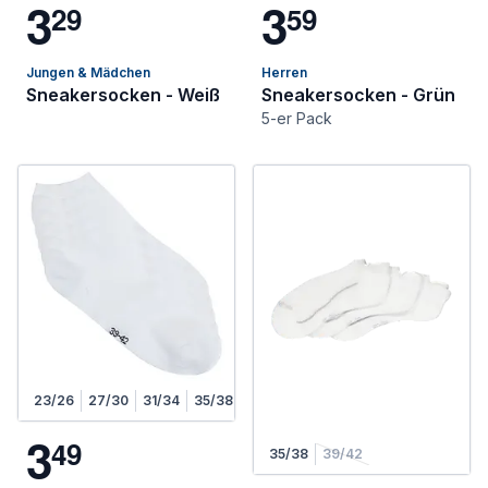
3
3
2
9
5
9
Jungen & Mädchen
Herren
Sneakersocken - Weiß
Sneakersocken - Grün
5-er Pack
23/26
27/30
31/34
35/38
3
4
9
35/38
39/42