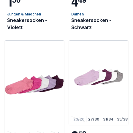
1
4
Jungen & Mädchen
Damen
Sneakersocken -
Sneakersocken -
Violett
Schwarz
23/26
27/30
31/34
35/38