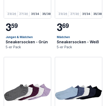
23/26
27/30
31/34
35/38
23/26
27/30
31/34
35/38
3
3
5
9
6
9
Jungen & Mädchen
Mädchen
Sneakersocken - Grün
Sneakersocken - Weiß
5-er Pack
5-er Pack