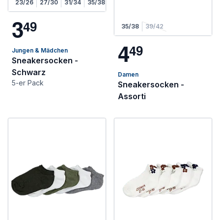
23/26
27/30
31/34
35/38
3
4
9
35/38
39/42
4
4
9
Jungen & Mädchen
Sneakersocken -
Schwarz
Damen
5-er Pack
Sneakersocken -
Assorti