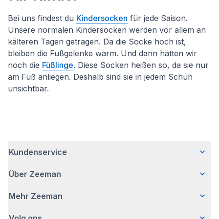
Bei uns findest du
Kindersocken
für jede Saison.
Unsere normalen Kindersocken werden vor allem an
kälteren Tagen getragen. Da die Socke hoch ist,
bleiben die Fußgelenke warm. Und dann hätten wir
noch die
Füßlinge
. Diese Socken heißen so, da sie nur
am Fuß anliegen. Deshalb sind sie in jedem Schuh
unsichtbar.
Kundenservice
Über Zeeman
Häufig gestellte Fragen
Kontakt
Mehr Zeeman
Wer wir sind
Lieferung
Unsere Geschichte
Retouren
Volg ons