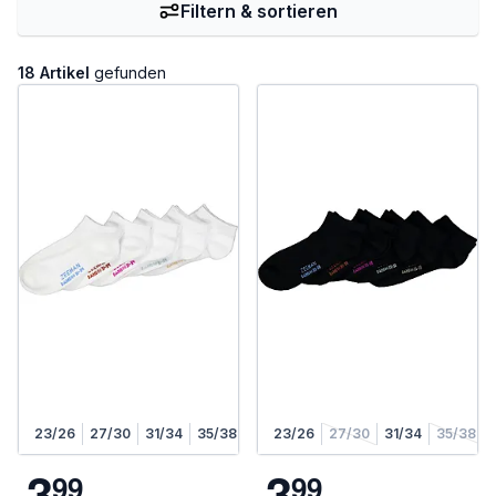
Filtern & sortieren
18 Artikel
gefunden
23/26
27/30
31/34
35/38
23/26
27/30
31/34
35/38
3
3
9
9
9
9