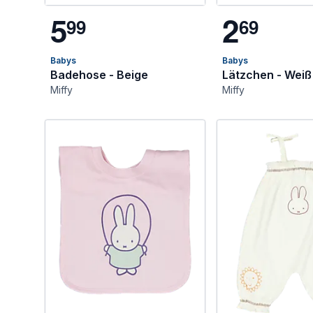
5
2
9
9
6
9
Babys
Babys
Badehose - Beige
Lätzchen - Weiß
Miffy
Miffy