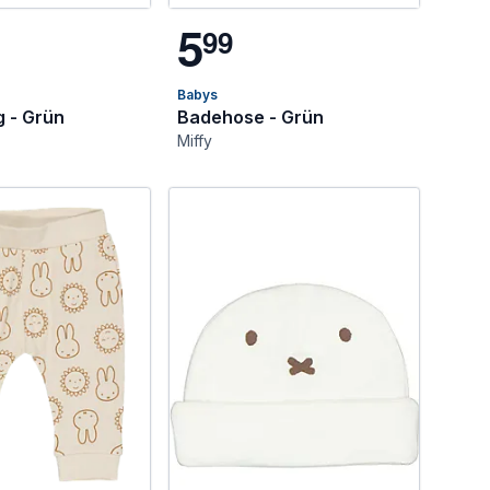
5
9
9
Babys
 - Grün
Badehose - Grün
Miffy