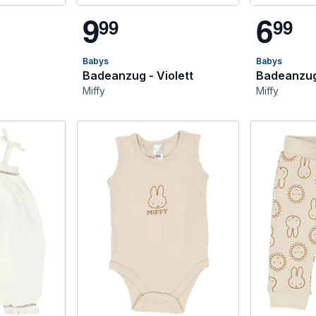
9
6
9
9
9
9
Babys
Babys
Badeanzug - Violett
Badeanzug
Miffy
Miffy