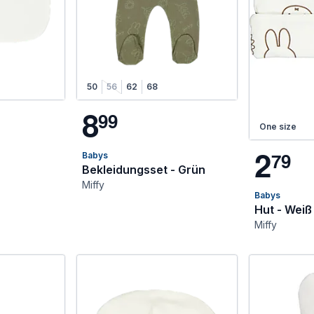
50
56
62
68
8
9
9
One size
2
7
9
Babys
Bekleidungsset - Grün
Miffy
Babys
Hut - Weiß
Miffy