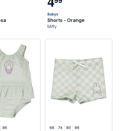
4
Babys
osa
Shorts - Orange
Miffy
86
68
74
80
86