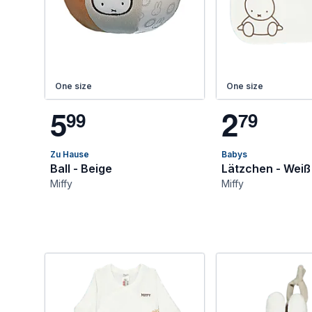
One size
One size
5
2
9
9
7
9
Zu Hause
Babys
Ball - Beige
Lätzchen - Weiß
Miffy
Miffy