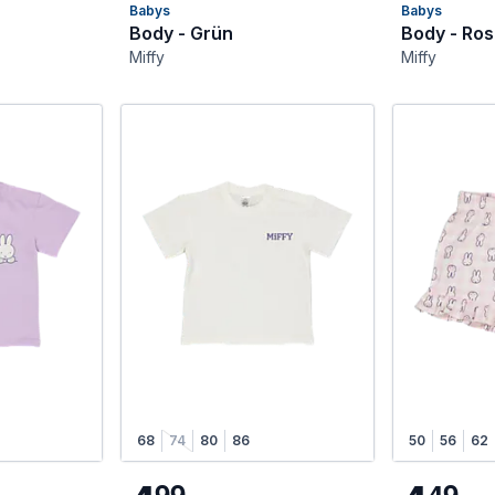
Babys
Babys
Body - Grün
Body - Ro
Miffy
Miffy
/92
68
74
80
86
50
56
62
9
9
4
9