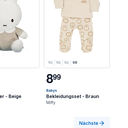
50
56
62
68
8
9
9
Babys
r - Beige
Bekleidungsset - Braun
Miffy
Nächste