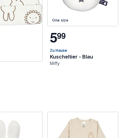
One size
5
9
9
Zu Hause
Kuscheltier - Blau
Miffy