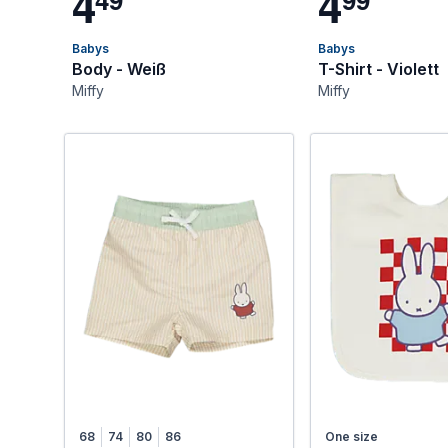
4
4
Babys
Babys
Body - Weiß
T-Shirt - Violett
Miffy
Miffy
68
74
80
86
One size