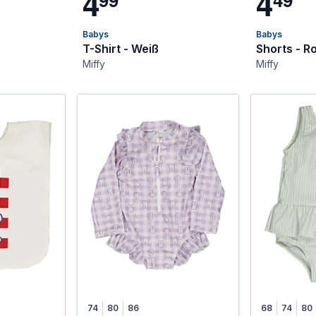
4
4
Babys
Babys
T-Shirt - Weiß
Shorts - R
Miffy
Miffy
74
80
86
68
74
80