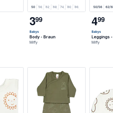
50
56
62
68
74
80
86
50/56
62/6
3
4
9
9
9
9
Babys
Babys
Body - Braun
Leggings -
Miffy
Miffy