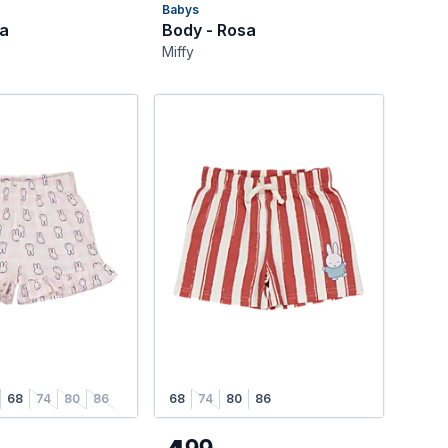
Babys
sa
Body - Rosa
Miffy
68
74
80
86
68
74
80
86
9
9