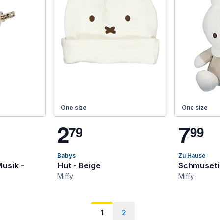
One size
One size
2
7
7
9
9
9
Babys
Zu Hause
Musik -
Hut - Beige
Schmusetie
Miffy
Miffy
1
2