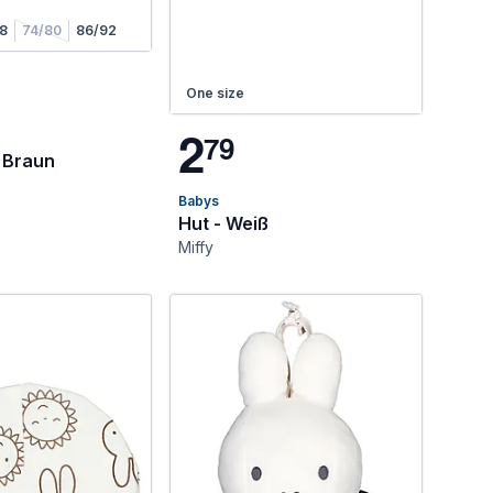
8
74/80
86/92
One size
2
7
9
 Braun
Babys
Hut - Weiß
Miffy