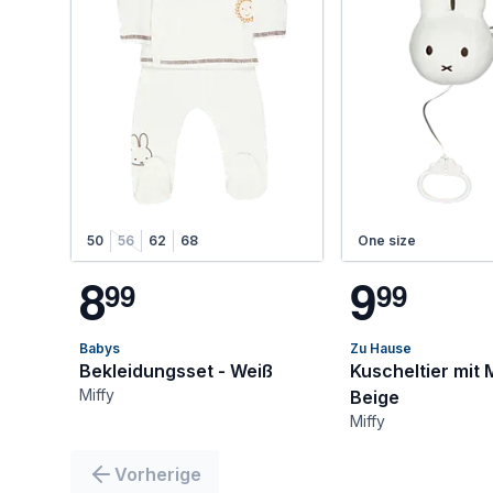
50
56
62
68
One size
8
9
9
9
9
9
Babys
Zu Hause
Bekleidungsset - Weiß
Kuscheltier mit 
Miffy
Beige
Miffy
Vorherige