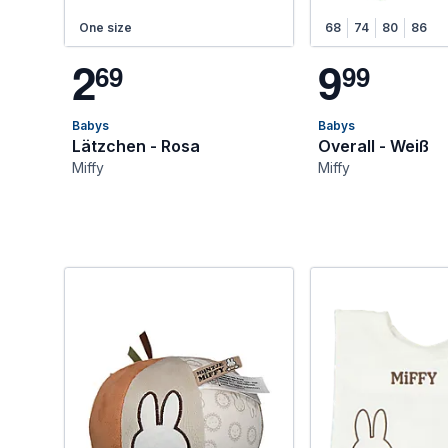
One size
68
74
80
86
2
9
6
9
9
9
Babys
Babys
Lätzchen - Rosa
Overall - Weiß
Miffy
Miffy