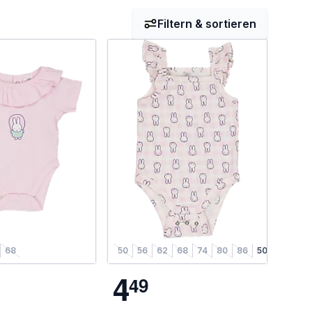
Filtern & sortieren
68
50
56
62
68
74
80
86
50/56
62/6
4
4
9