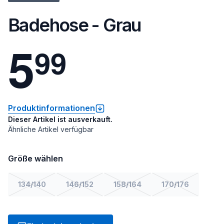
Badehose - Grau
5
9
9
Produktinformationen
Dieser Artikel ist ausverkauft.
Ähnliche Artikel verfügbar
Größe wählen
134/140
146/152
158/164
170/176