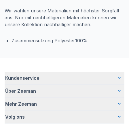
Wir wählen unsere Materialien mit höchster Sorgfalt
aus. Nur mit nachhaltigeren Materialien können wir
unsere Kollektion nachhaltiger machen.
Zusammensetzung Polyester100%
Kundenservice
Über Zeeman
Häufig gestellte Fragen
Kontakt
Mehr Zeeman
Wer wir sind
Lieferung
Unsere Geschichte
Retouren
Volg ons
Presse
Verantwortungsvoll Geschäfte machen
Garantie
Sicherheitshinweis
Bei Zeeman arbeiten
Zeeman-Filialen