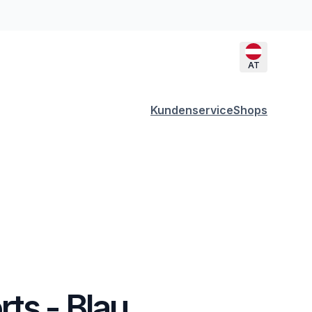
AT
Kundenservice
Shops
ts - Blau