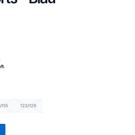
ft.
/116
122/128