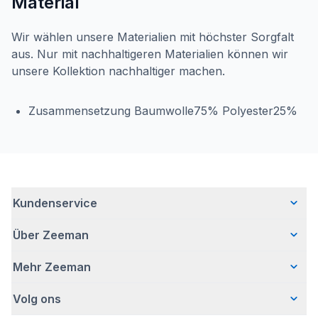
Material
Wir wählen unsere Materialien mit höchster Sorgfalt
aus. Nur mit nachhaltigeren Materialien können wir
unsere Kollektion nachhaltiger machen.
Zusammensetzung Baumwolle75% Polyester25%
Kundenservice
Über Zeeman
Häufig gestellte Fragen
Kontakt
Mehr Zeeman
Wer wir sind
Lieferung
Unsere Geschichte
Retouren
Volg ons
Presse
Verantwortungsvoll Geschäfte machen
Garantie