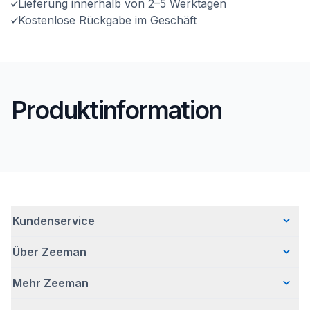
Lieferung innerhalb von 2–5 Werktagen
Kostenlose Rückgabe im Geschäft
Produktinformation
Kundenservice
Über Zeeman
Häufig gestellte Fragen
Kontakt
Mehr Zeeman
Wer wir sind
Lieferung
Unsere Geschichte
Retouren