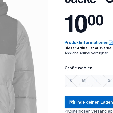
1
0
0
0
Produktinformationen
Dieser Artikel ist ausverkau
Ähnliche Artikel verfügbar
Größe wählen
S
M
L
XL
Finde deinen Laden
Kostenloser Versand ab