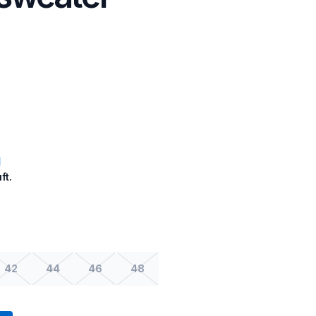
ft.
42
44
46
48