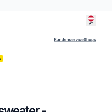
AT
Kundenservice
Shops
z
weater -