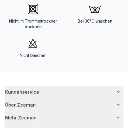
Nicht im Trommeltrockner
Bei 30°C waschen
trocknen
Nicht bleichen
Kundenservice
Über Zeeman
Häufig gestellte Fragen
Kontakt
Mehr Zeeman
Wer wir sind
Lieferung
Unsere Geschichte
Retouren