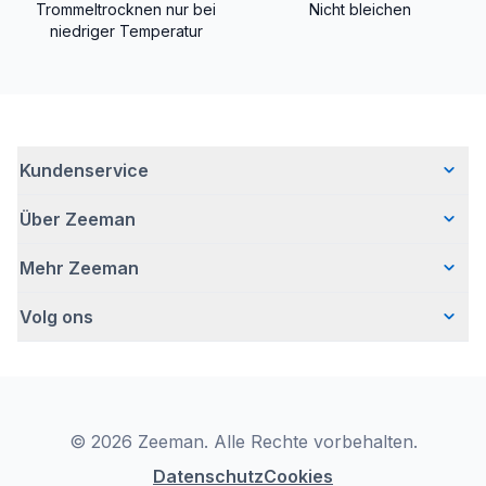
Trommeltrocknen nur bei
Nicht bleichen
niedriger Temperatur
Kundenservice
Über Zeeman
Häufig gestellte Fragen
Kontakt
Mehr Zeeman
Wer wir sind
Lieferung
Unsere Geschichte
Retouren
Volg ons
Presse
Verantwortungsvoll Geschäfte machen
Garantie
Sicherheitshinweis
Bei Zeeman arbeiten
Zeeman-Filialen
Facebook
Aktion ,,Kostenloser Body"
Zeeman Corporate (English)
Reinigungsmittel
Pinterest
Impressum
Nachhaltigkeitsbericht
Konformitätserklärung
TikTok
Unsere Kampagnen
© 2026 Zeeman. Alle Rechte vorbehalten.
YouTube
LinkedIn
Datenschutz
Cookies