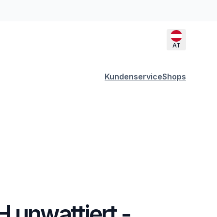
AT
Kundenservice
Shops
 unwattiert -