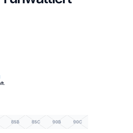
ft.
85B
85C
90B
90C