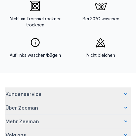
Nicht im Trommeltrockner
Bei 30°C waschen
trocknen
Auf links waschen/bügeln
Nicht bleichen
Kundenservice
Über Zeeman
Häufig gestellte Fragen
Kontakt
Mehr Zeeman
Wer wir sind
Lieferung
Unsere Geschichte
Retouren
Volg ons