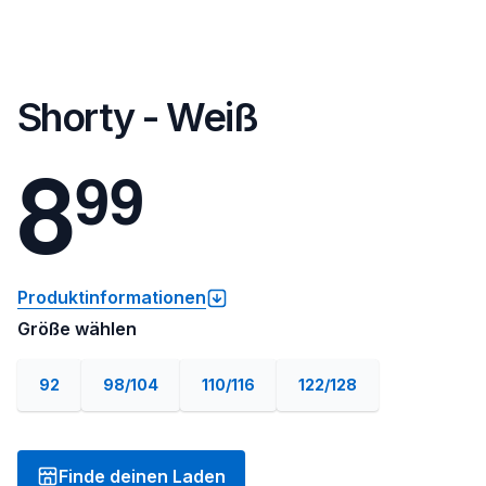
Shorty - Weiß
8
9
9
Produktinformationen
Größe wählen
92
98/104
110/116
122/128
Finde deinen Laden