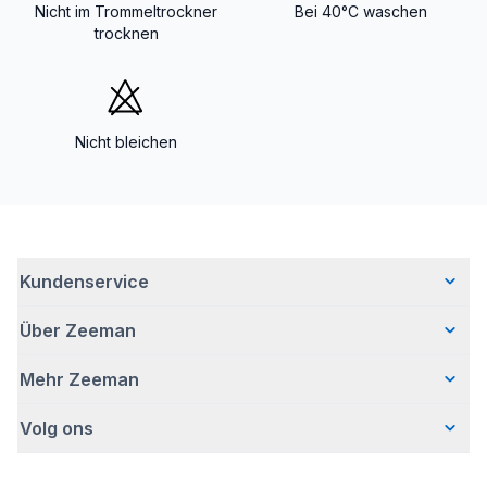
Nicht im Trommeltrockner
Bei 40°C waschen
trocknen
Nicht bleichen
Kundenservice
Über Zeeman
Häufig gestellte Fragen
Kontakt
Mehr Zeeman
Wer wir sind
Lieferung
Unsere Geschichte
Retouren
Volg ons
Presse
Verantwortungsvoll Geschäfte machen
Garantie
Sicherheitshinweis
Bei Zeeman arbeiten
Zeeman-Filialen
Facebook
Aktion ,,Kostenloser Body"