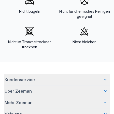
Nicht bügeln
Nicht für chemisches Reinigen
geeignet
Nicht im Trommeltrockner
Nicht bleichen
trocknen
Kundenservice
Über Zeeman
Häufig gestellte Fragen
Kontakt
Mehr Zeeman
Wer wir sind
Lieferung
Unsere Geschichte
Retouren