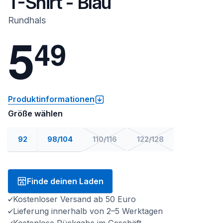
T-Shirt - Blau
Rundhals
5
4
9
Produktinformationen
Größe wählen
92
98/104
110/116
122/128
Finde deinen Laden
Kostenloser Versand ab 50 Euro
Lieferung innerhalb von 2–5 Werktagen