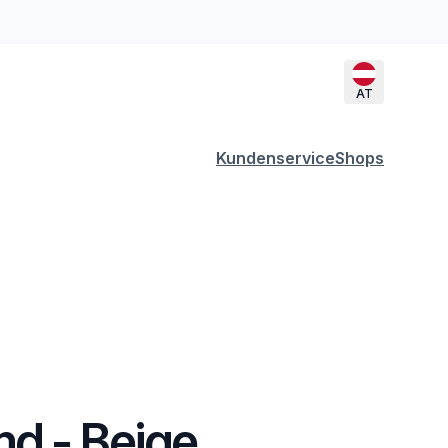
AT
Kundenservice
Shops
d - Beige