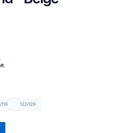
ft.
/116
122/128