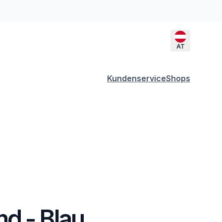
AT
Kundenservice
Shops
d - Blau