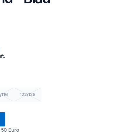
ft.
/116
122/128
 50 Euro