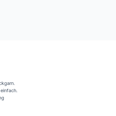
ckgarn.
 einfach.
ng