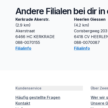
Andere Filialen bei dir i
Kerkrade Akerstr.
Heerlen Giessen
(
2.9
km)
(
4.2
km)
Akerstraat
Corisbergweg 203
6466 HC
KERKRADE
6418 CV
HEERLE
088-0070155
088-0070087
Filialinfo
Filialinfo
Kundenservice
Über Zee
Häufig gestellte Fragen
Wer wir 
Kontakt
Unsere G