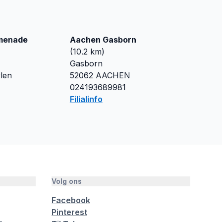
menade
Aachen Gasborn
(
10.2
km)
Gasborn
len
52062
AACHEN
1
024193689981
Filialinfo
Volg ons
Facebook
Pinterest