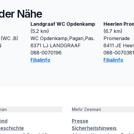
n der Nähe
Landgraaf WC Opdenkamp
Heerlen Pro
(
5.2
km)
(
6.7
km)
 (WC .B)
WC Opdenkamp,Pagan,Pas.
Promenade
N
6371 LJ
LANDGRAAF
6411 JE
Heer
088-0070196
088-007038
Filialinfo
Filialinfo
man
Mehr Zeeman
sind
Presse
eschichte
Sicherheitshinweis