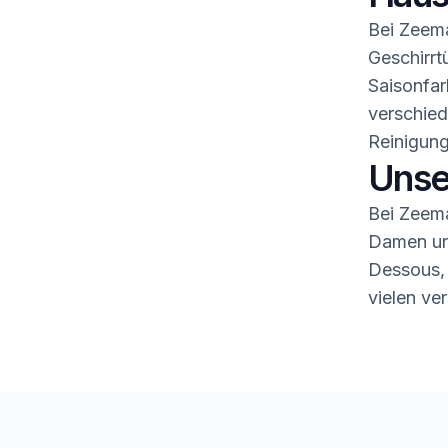
Bei Zeema
Geschirrt
Saisonfar
verschied
Reinigung
Unse
Bei Zeema
Damen und
Dessous,
vielen ve