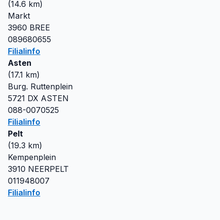
(
14.6
km)
Markt
3960
BREE
089680655
Filialinfo
Asten
(
17.1
km)
Burg. Ruttenplein
5721 DX
ASTEN
088-0070525
Filialinfo
Pelt
(
19.3
km)
Kempenplein
3910
NEERPELT
011948007
Filialinfo