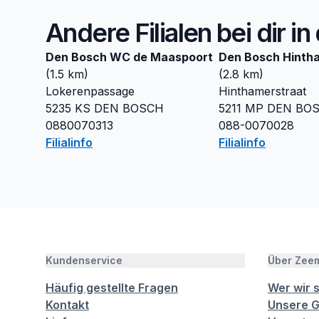
Andere Filialen bei dir i
Den Bosch WC de Maaspoort
Den Bosch Hinth
(
1.5
km)
(
2.8
km)
Lokerenpassage
Hinthamerstraat
5235 KS
DEN BOSCH
5211 MP
DEN BO
0880070313
088-0070028
Filialinfo
Filialinfo
Kundenservice
Über Zee
Häufig gestellte Fragen
Wer wir 
Kontakt
Unsere G