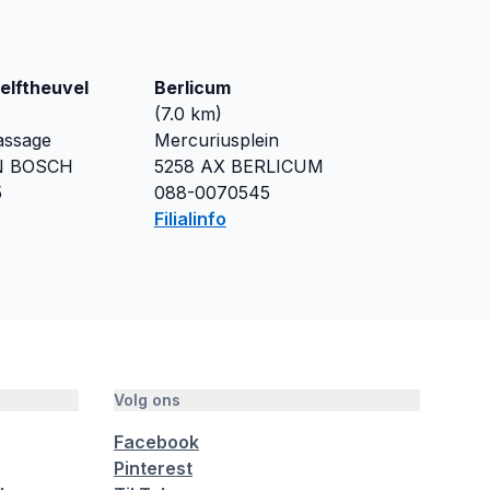
elftheuvel
Berlicum
(
7.0
km)
assage
Mercuriusplein
N BOSCH
5258 AX
BERLICUM
5
088-0070545
Filialinfo
Volg ons
Facebook
Pinterest