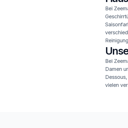
Bei Zeema
Geschirrt
Saisonfar
verschied
Reinigung
Unse
Bei Zeema
Damen und
Dessous,
vielen ve