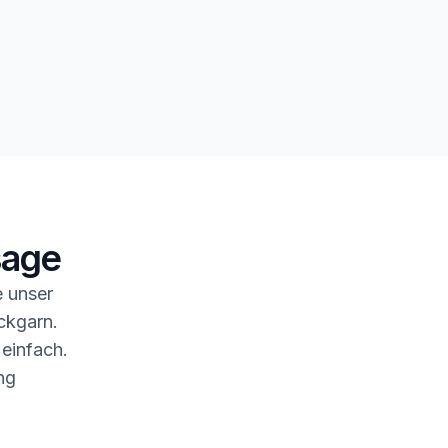
sage
 unser
ckgarn.
 einfach.
ng