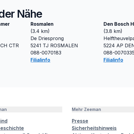
n der Nähe
amer
Rosmalen
Den Bosch H
(
3.4
km)
(
3.8
km)
De Driesprong
Helftheuvelp
SCH CTR
5241 TJ
ROSMALEN
5224 AP
DE
088-0070183
088-007033
Filialinfo
Filialinfo
man
Mehr Zeeman
sind
Presse
eschichte
Sicherheitshinweis