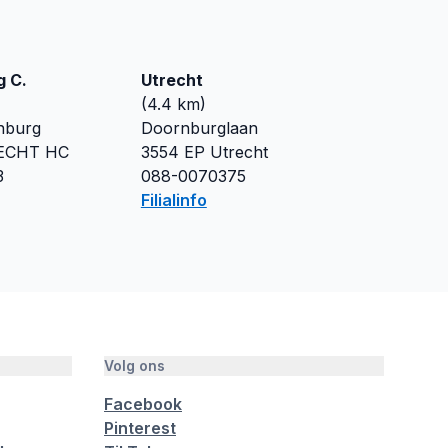
g C.
Utrecht
(
4.4
km)
nburg
Doornburglaan
ECHT HC
3554 EP
Utrecht
3
088-0070375
Filialinfo
Volg ons
Facebook
Pinterest