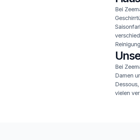
Bei Zeema
Geschirrt
Saisonfar
verschied
Reinigung
Unse
Bei Zeema
Damen und
Dessous,
vielen ve