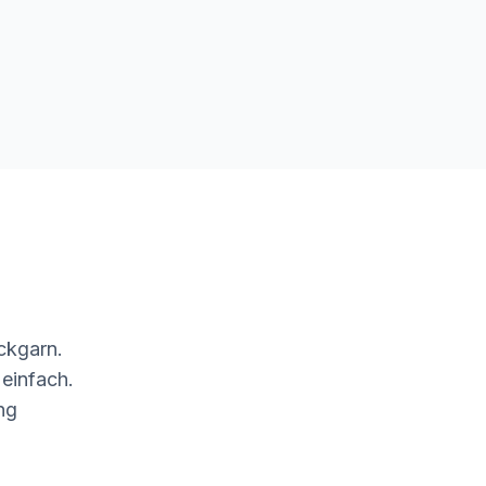
ckgarn.
 einfach.
ng