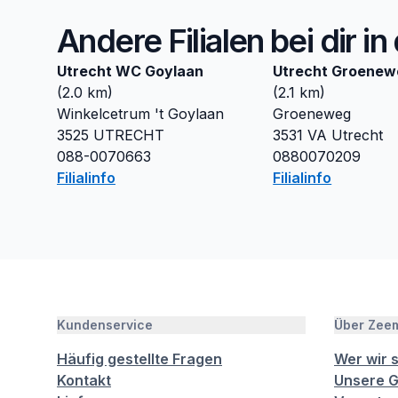
Andere Filialen bei dir i
Utrecht WC Goylaan
Utrecht Groenew
(
2.0
km)
(
2.1
km)
Winkelcetrum 't Goylaan
Groeneweg
3525
UTRECHT
3531 VA
Utrecht
088-0070663
0880070209
Filialinfo
Filialinfo
Kundenservice
Über Zee
Häufig gestellte Fragen
Wer wir 
Kontakt
Unsere G