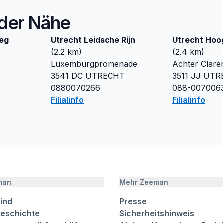
n der Nähe
eg
Utrecht Leidsche Rijn
Utrecht Hoo
(
2.2
km)
(
2.4
km)
Luxemburgpromenade
Achter Clare
3541 DC
UTRECHT
3511 JJ
UTR
0880070266
088-007006
Filialinfo
Filialinfo
man
Mehr Zeeman
sind
Presse
eschichte
Sicherheitshinweis