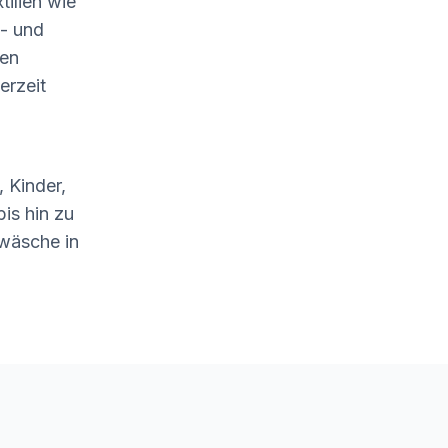
tilien wie
- und
len
erzeit
 Kinder,
is hin zu
wäsche in