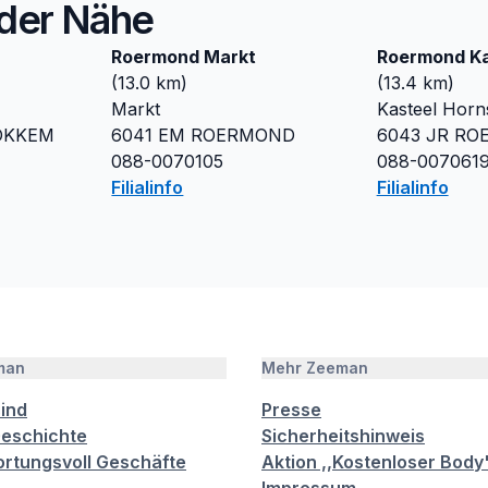
n der Nähe
Roermond Markt
Roermond Ka
(
13.0
km)
(
13.4
km)
Markt
Kasteel Horn
OKKEM
6041 EM
ROERMOND
6043 JR
RO
088-0070105
088-007061
Filialinfo
Filialinfo
man
Mehr Zeeman
sind
Presse
eschichte
Sicherheitshinweis
rtungsvoll Geschäfte
Aktion ,,Kostenloser Body