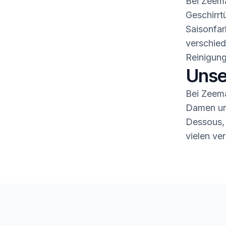
Bei Zeema
Geschirrt
Saisonfar
verschied
Reinigung
Unse
Bei Zeema
Damen und
Dessous,
vielen ve