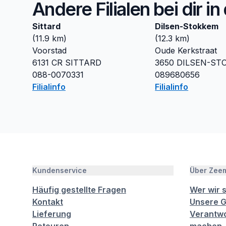
Andere Filialen bei dir i
Sittard
Dilsen-Stokkem
(
11.9
km)
(
12.3
km)
Voorstad
Oude Kerkstraat
6131 CR
SITTARD
3650
DILSEN-ST
088-0070331
089680656
Filialinfo
Filialinfo
Kundenservice
Über Zee
Häufig gestellte Fragen
Wer wir 
Kontakt
Unsere G
Lieferung
Verantwo