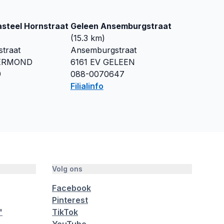
steel Hornstraat
Geleen Ansemburgstraat
(
15.3
km)
straat
Ansemburgstraat
ERMOND
6161 EV
GELEEN
9
088-0070647
Filialinfo
Volg ons
Facebook
Pinterest
"
TikTok