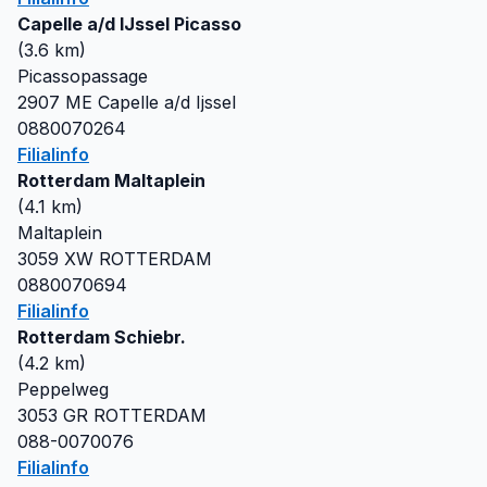
Capelle a/d IJssel Picasso
(
3.6
km)
Picassopassage
2907 ME
Capelle a/d Ijssel
0880070264
Filialinfo
Rotterdam Maltaplein
(
4.1
km)
Maltaplein
3059 XW
ROTTERDAM
0880070694
Filialinfo
Rotterdam Schiebr.
(
4.2
km)
Peppelweg
3053 GR
ROTTERDAM
088-0070076
Filialinfo