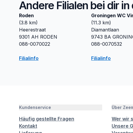
Andere Filialen bei dir i
Roden
Groningen WC Vi
(
3.8
km)
(
11.3
km)
Heerestraat
Diamantlaan
9301 AH
RODEN
9743 BA
GRONIN
088-0070022
088-0070532
Filialinfo
Filialinfo
Kundenservice
Über Zee
Häufig gestellte Fragen
Wer wir 
Kontakt
Unsere G