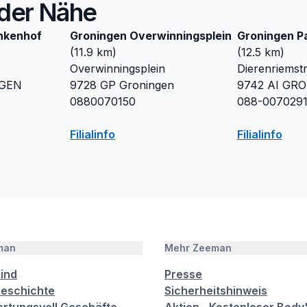
n der Nähe
nkenhof
Groningen Overwinningsplein
Groningen P
(
11.9
km)
(
12.5
km)
Overwinningsplein
Dierenriemstr
GEN
9728 GP
Groningen
9742 AI
GRO
0880070150
088-007029
Filialinfo
Filialinfo
man
Mehr Zeeman
sind
Presse
eschichte
Sicherheitshinweis