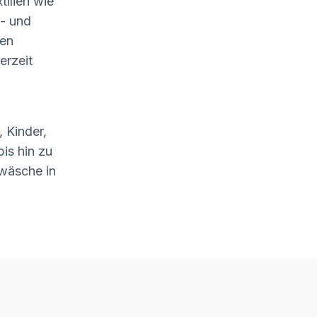
tilien wie
- und
len
erzeit
 Kinder,
is hin zu
wäsche in