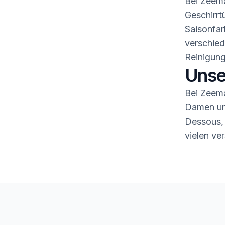
Bei Zeema
Geschirrt
Saisonfar
verschied
Reinigung
Unse
Bei Zeema
Damen und
Dessous,
vielen ve