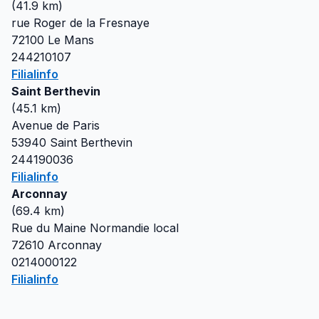
(
41.9
km)
rue Roger de la Fresnaye
72100
Le Mans
244210107
Filialinfo
Saint Berthevin
(
45.1
km)
Avenue de Paris
53940
Saint Berthevin
244190036
Filialinfo
Arconnay
(
69.4
km)
Rue du Maine Normandie local
72610
Arconnay
0214000122
Filialinfo