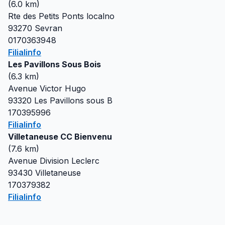
(
6.0
km)
Rte des Petits Ponts localno
93270
Sevran
0170363948
Filialinfo
Les Pavillons Sous Bois
(
6.3
km)
Avenue Victor Hugo
93320
Les Pavillons sous B
170395996
Filialinfo
Villetaneuse CC Bienvenu
(
7.6
km)
Avenue Division Leclerc
93430
Villetaneuse
170379382
Filialinfo