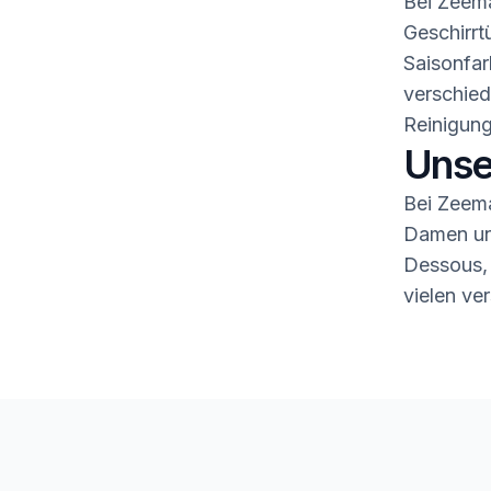
Bei Zeema
Geschirrt
Saisonfar
verschied
Reinigung
Unse
Bei Zeema
Damen und
Dessous,
vielen ve