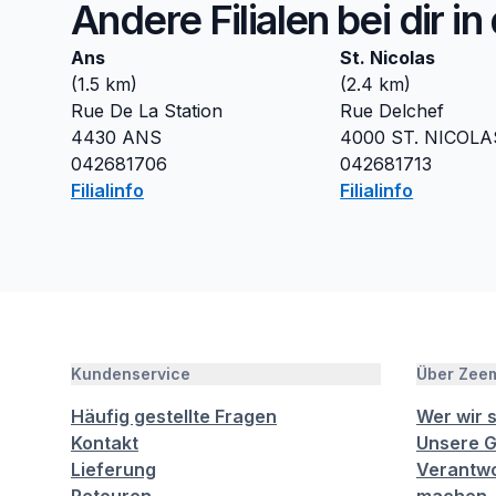
Andere Filialen bei dir i
Ans
St. Nicolas
(
1.5
km)
(
2.4
km)
Rue De La Station
Rue Delchef
4430
ANS
4000
ST. NICOLA
042681706
042681713
Filialinfo
Filialinfo
Kundenservice
Über Zee
Häufig gestellte Fragen
Wer wir 
Kontakt
Unsere G
Lieferung
Verantwo