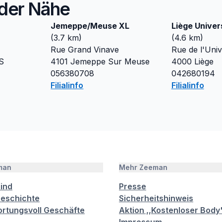
n der Nähe
Jemeppe/Meuse XL
Liège Univer
(
3.7
km)
(
4.6
km)
Rue Grand Vinave
Rue de l'Univ
S
4101
Jemeppe Sur Meuse
4000
Liège
056380708
042680194
Filialinfo
Filialinfo
man
Mehr Zeeman
sind
Presse
eschichte
Sicherheitshinweis
rtungsvoll Geschäfte
Aktion ,,Kostenloser Body