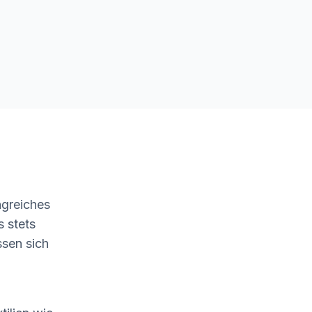
ngreiches
s stets
ssen sich