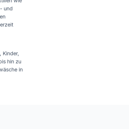
tilien wie
- und
len
erzeit
 Kinder,
is hin zu
wäsche in