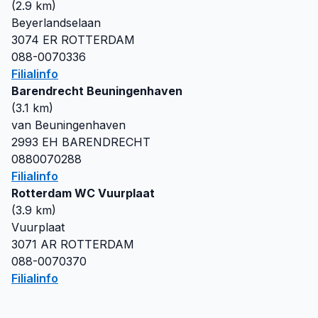
(
2.9
km)
Beyerlandselaan
3074 ER
ROTTERDAM
088-0070336
Filialinfo
Barendrecht Beuningenhaven
(
3.1
km)
van Beuningenhaven
2993 EH
BARENDRECHT
0880070288
Filialinfo
Rotterdam WC Vuurplaat
(
3.9
km)
Vuurplaat
3071 AR
ROTTERDAM
088-0070370
Filialinfo