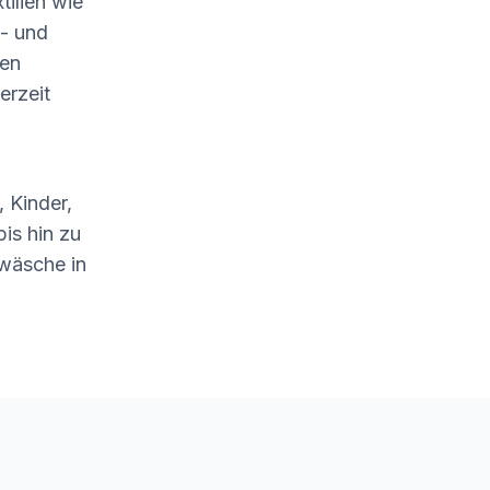
tilien wie
- und
len
erzeit
 Kinder,
is hin zu
wäsche in