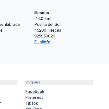
Illescas
(
14.0
km)
uenlabrada
Puerta del Sol
és
45200
Illescas
925950026
Filialinfo
Volg ons
Facebook
Pinterest
"
TikTok