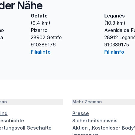
n der Nähe
Getafe
Leganés
(
9.4
km)
(
10.3
km)
no
Pizarro
Avenida de F
da
28902
Getafe
28912
Legan
910389176
910389175
Filialinfo
Filialinfo
man
Mehr Zeeman
sind
Presse
eschichte
Sicherheitshinweis
rtungsvoll Geschäfte
Aktion ,,Kostenloser Body