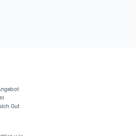
 Angebot
um
sich Gut