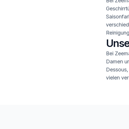
Bei Zeema
Geschirrt
Saisonfar
verschied
Reinigung
Unse
Bei Zeema
Damen und
Dessous,
vielen ve