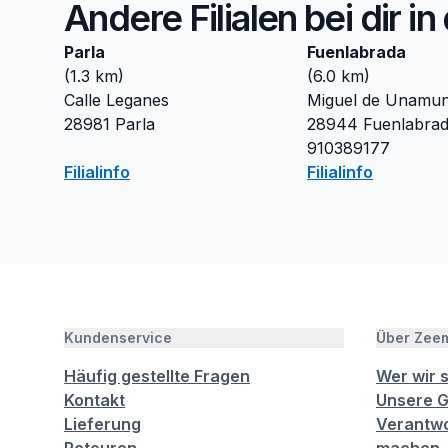
Andere Filialen bei dir i
Parla
Fuenlabrada
(
1.3
km)
(
6.0
km)
Calle Leganes
Miguel de Unamu
28981
Parla
28944
Fuenlabra
910389177
Filialinfo
Filialinfo
Kundenservice
Über Zee
Häufig gestellte Fragen
Wer wir 
Kontakt
Unsere G
Lieferung
Verantwo