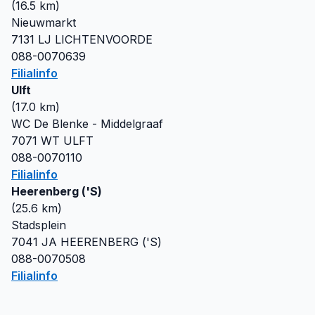
(
16.5
km)
Nieuwmarkt
7131 LJ
LICHTENVOORDE
088-0070639
Filialinfo
Ulft
(
17.0
km)
WC De Blenke - Middelgraaf
7071 WT
ULFT
088-0070110
Filialinfo
Heerenberg ('S)
(
25.6
km)
Stadsplein
7041 JA
HEERENBERG ('S)
088-0070508
Filialinfo