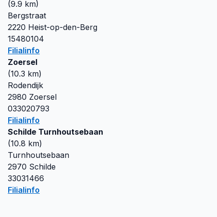
(
9.9
km)
Bergstraat
2220
Heist-op-den-Berg
15480104
Filialinfo
Zoersel
(
10.3
km)
Rodendijk
2980
Zoersel
033020793
Filialinfo
Schilde Turnhoutsebaan
(
10.8
km)
Turnhoutsebaan
2970
Schilde
33031466
Filialinfo