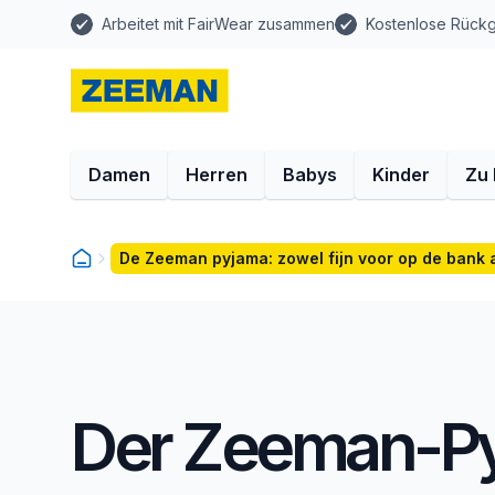
Arbeitet mit FairWear zusammen
Kostenlose Rück
Damen
Herren
Babys
Kinder
Zu
De Zeeman pyjama: zowel fijn voor op de bank a
Der Zeeman-Py