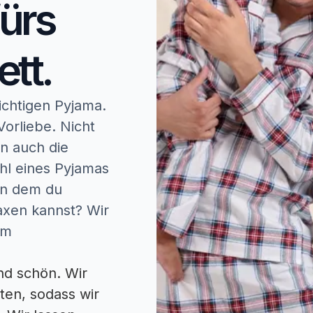
fürs
ett.
ichtigen Pyjama.
orliebe. Nicht
n auch die
hl eines Pyjamas
in dem du
axen kannst? Wir
em
nd schön. Wir
sten, sodass wir