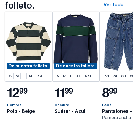
folleto.
Ver todo
De nuestro folleto
De nuestro folleto
S
M
L
XL
XXL
S
M
L
XL
XXL
68
74
80
8
1
2
1
1
8
9
9
9
9
9
9
Hombre
Hombre
Bebé
Polo - Beige
Suéter - Azul
Pantalones -
Pernera ancha