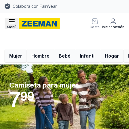
Colabora con FairWear
Menú
Cesta
Iniciar sesión
Mujer
Hombre
Bebé
Infantil
Hogar
Camiseta para mujer
7
9
9