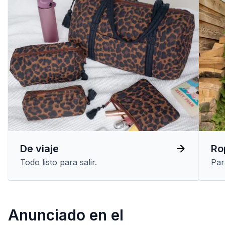
De viaje
Rop
Todo listo para salir.
Par
Anunciado en el