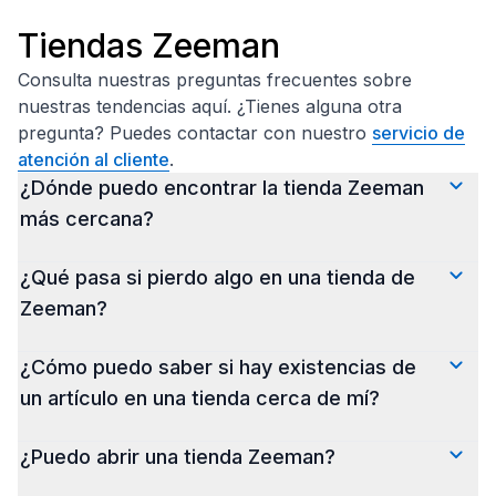
Tiendas Zeeman
Consulta nuestras preguntas frecuentes sobre
nuestras tendencias aquí. ¿Tienes alguna otra
pregunta? Puedes contactar con nuestro
servicio de
atención al cliente
.
¿Dónde puedo encontrar la tienda Zeeman
más cercana?
A
través de este enlace
puedes ver qué tienda
¿Qué pasa si pierdo algo en una tienda de
Zeeman está más cerca de ti. Aquí también
Zeeman?
encontrarás los horarios de apertura de las
tiendas.
Lamentamos que hayas perdido algo. Nuestro
¿Cómo puedo saber si hay existencias de
consejo es que vuelvas a la tienda de inmediato o
un artículo en una tienda cerca de mí?
llames a la tienda por teléfono. De este modo, el
personal de nuestra tienda puede comprobar
Nuestro consejo es que llames a la tienda.
¿Puedo abrir una tienda Zeeman?
inmediatamente si se ha encontrado el objeto que
Nuestro personal de tienda puede comprobar in