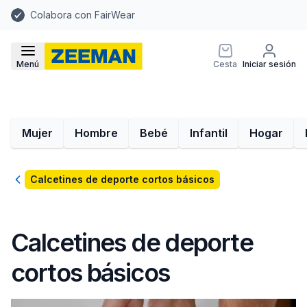
Colabora con FairWear
Menú
Cesta
Iniciar sesión
Mujer
Hombre
Bebé
Infantil
Hogar
Volver
Calcetines de deporte cortos básicos
Calcetines de deporte
cortos básicos