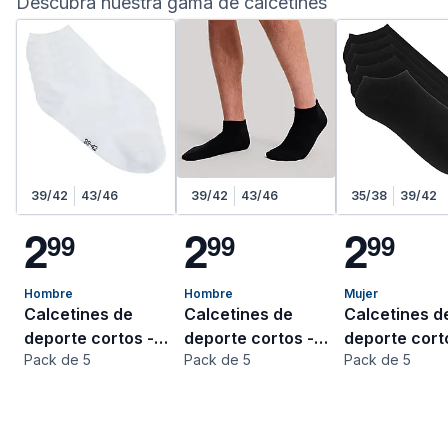
Descubra nuestra gama de calcetines
39/42
43/46
39/42
43/46
35/38
39/42
2
2
2
9
9
9
9
9
9
Hombre
Hombre
Mujer
Calcetines de
Calcetines de
Calcetines d
deporte cortos -
deporte cortos -
deporte cort
Pack de 5
Pack de 5
Pack de 5
Blanco
Negro
Negro