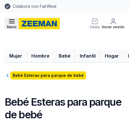
Colabora con FairWear
Menú
Cesta
Iniciar sesión
Mujer
Hombre
Bebé
Infantil
Hogar
Volver
Bebé Esteras para parque de bebé
Bebé Esteras para parque
de bebé